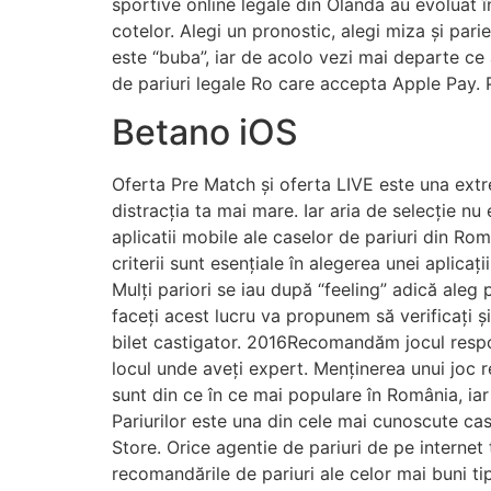
sportive online legale din Olanda au evoluat în
cotelor. Alegi un pronostic, alegi miza și pari
este “buba”, iar de acolo vezi mai departe ce a
de pariuri legale Ro care accepta Apple Pay. Po
Betano iOS
Oferta Pre Match și oferta LIVE este una extr
distracția ta mai mare. Iar aria de selecție nu
aplicatii mobile ale caselor de pariuri din Ro
criterii sunt esențiale în alegerea unei aplicați
Mulți pariori se iau după “feeling” adică aleg
faceți acest lucru va propunem să verificați ș
bilet castigator. 2016Recomandăm jocul respon
locul unde aveți expert. Menținerea unui joc r
sunt din ce în ce mai populare în România, ia
Pariurilor este una din cele mai cunoscute ca
Store. Orice agentie de pariuri de pe internet
recomandările de pariuri ale celor mai buni ti