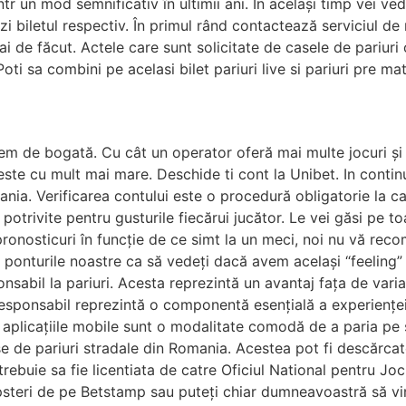
tr un mod semnificativ în ultimii ani. În același timp vei ved
ezi biletul respectiv. În primul rând contactează serviciul de
i de făcut. Actele care sunt solicitate de casele de pariuri
ti sa combini pe acelasi bilet pariuri live si pariuri pre ma
em de bogată. Cu cât un operator oferă mai multe jocuri și 
 este cu mult mai mare. Deschide ti cont la Unibet. In continu
mania. Verificarea contului este o procedură obligatorie la 
i potrivite pentru gusturile fiecărui jucător. Le vei găsi pe to
 pronosticuri în funcție de ce simt la un meci, noi nu vă re
i ponturile noastre ca să vedeți dacă avem același “feeling”
sabil la pariuri. Acesta reprezintă un avantaj fața de vari
esponsabil reprezintă o componentă esențială a experienței d
r aplicațiile mobile sunt o modalitate comodă de a paria pe 
se de pariuri stradale din Romania. Acestea pot fi descărca
 trebuie sa fie licentiata de catre Oficiul National pentru 
psteri de pe Betstamp sau puteți chiar dumneavoastră să vind