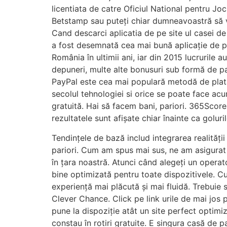
licentiata de catre Oficiul National pentru Jo
Betstamp sau puteți chiar dumneavoastră să vind
Cand descarci aplicatia de pe site ul casei de p
a fost desemnată cea mai bună aplicație de pa
România în ultimii ani, iar din 2015 lucrurile 
depuneri, multe alte bonusuri sub formă de p
PayPal este cea mai populară metodă de plată 
secolul tehnologiei si orice se poate face acum
gratuită. Hai să facem bani, pariori. 365Score
rezultatele sunt afișate chiar înainte ca goluri
Tendințele de bază includ integrarea realității
pariori. Cum am spus mai sus, ne am asigurat c
în țara noastră. Atunci când alegeți un operato
bine optimizată pentru toate dispozitivele. Cu
experiență mai plăcută și mai fluidă. Trebuie 
Clever Chance. Click pe link urile de mai jos p
pune la dispoziție atât un site perfect optimiz
constau în rotiri gratuite. E singura casă de p